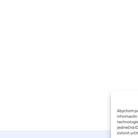
Abychom pos
informacím o
technologie
jedinečná I
ovlivnit urči