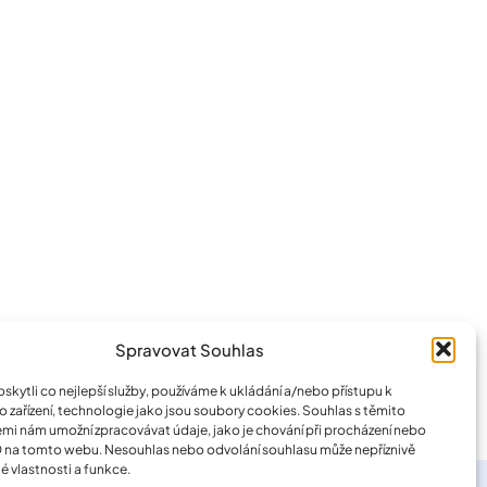
Spravovat Souhlas
kytli co nejlepší služby, používáme k ukládání a/nebo přístupu k
 zařízení, technologie jako jsou soubory cookies. Souhlas s těmito
mi nám umožní zpracovávat údaje, jako je chování při procházení nebo
D na tomto webu. Nesouhlas nebo odvolání souhlasu může nepříznivě
té vlastnosti a funkce.